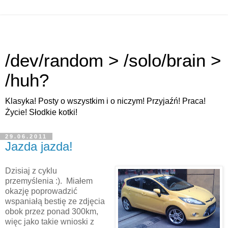
/dev/random > /solo/brain >
/huh?
Klasyka! Posty o wszystkim i o niczym! Przyjaźń! Praca!
Życie! Słodkie kotki!
29.06.2011
Jazda jazda!
Dzisiaj z cyklu
przemyślenia :). Miałem
okazję poprowadzić
wspaniałą bestię ze zdjęcia
obok przez ponad 300km,
więc jako takie wnioski z