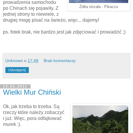
prowadzenia samochodu
Żółta strzała - Pikaczu
po Chinach się pojawiły. Z
jednej strony to niewiele, z
drugiej mogę pisać na świeżo, więc... dajemy!
ps. fotek brak, nie bardzo jest jak zdjęciować i prowadzić ;)
Unknown
o
17:49
Brak komentarzy:
Udostępnij
13.06.2011
Wielki Mur Chiński
Ok, jak trzeba to trzeba. Są
rzeczy które należy zobaczyć
i już. Więc, pora odfajkować
murek :).