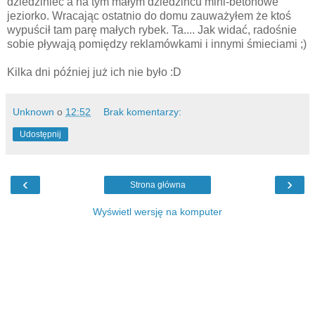
dziedziniec a na tym małym dziedzińcu mini-betonowe
jeziorko. Wracając ostatnio do domu zauważyłem że ktoś
wypuścił tam parę małych rybek. Ta.... Jak widać, radośnie
sobie pływają pomiędzy reklamówkami i innymi śmieciami ;)
Kilka dni później już ich nie było :D
Unknown
o
12:52
Brak komentarzy:
Udostępnij
‹
›
Strona główna
Wyświetl wersję na komputer