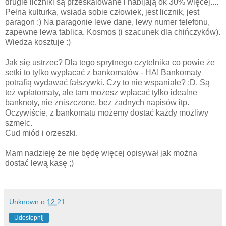
drugie liczniki są przeskalowane i nabijają ok 30% więcej....
Pełna kulturka, wsiada sobie człowiek, jest licznik, jest
paragon :) Na paragonie lewe dane, lewy numer telefonu,
zapewne lewa tablica. Kosmos (i szacunek dla chińczyków).
Wiedza kosztuje :)
Jak się ustrzec? Dla tego sprytnego czytelnika co powie że
setki to tylko wypłacać z bankomatów - HA! Bankomaty
potrafią wydawać fałszywki. Czy to nie wspaniałe? :D. Są
też wpłatomaty, ale tam możesz wpłacać tylko idealne
banknoty, nie zniszczone, bez żadnych napisów itp.
Oczywiście, z bankomatu możemy dostać każdy możliwy
szmelc.
Cud miód i orzeszki.
Mam nadzieję że nie będę więcej opisywał jak można
dostać lewą kasę ;)
Unknown
o
12:21
Udostępnij