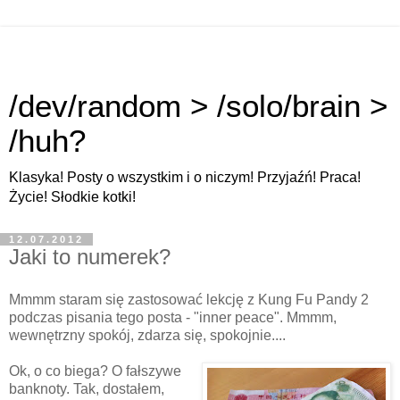
/dev/random > /solo/brain >
/huh?
Klasyka! Posty o wszystkim i o niczym! Przyjaźń! Praca!
Życie! Słodkie kotki!
12.07.2012
Jaki to numerek?
Mmmm staram się zastosować lekcję z Kung Fu Pandy 2
podczas pisania tego posta - "inner peace". Mmmm,
wewnętrzny spokój, zdarza się, spokojnie....
Ok, o co biega? O fałszywe
banknoty. Tak, dostałem,