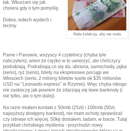
tak. Wkurzam się jak
cholera gdy o tym pomyślę.
Dobra, wdech wydech i
lecimy
Mała kolekcja, oby nie rosła
Panie i Panowie, wszyscy 4 czytelnicy (chyba tyle
naliczyłem), wiem że ciężko w to uwierzyć, ale chińczycy
podrabiają. Podrabiają co się da, ubrania, samochody, jajka
(serio), ryż (serio), bilety na ekspresowe pociągi we
Włoszech (serio, 2 miliony biletów warte ok $35 milionów
USD na "Leonardo express" w Rzymie). Więc chyba nikogo
nie zaskoczę jak powiem że zdarzają się lewe banknoty (i
nie tylko, ale o tym dalej).
Na razie miałem kontakt z 50rmb (25zł) i 100rmb (50zł,
najwyższy dostępny banknot), nie mam ochoty sprawdzać
czy istnieje ich więcej. 50kę dostałem, tadam, w barze. Tutaj
przykład chińskiego myślenia - przychodzi nowy
obcokrajowiec z grupą innych obcokrajowców którzy są w