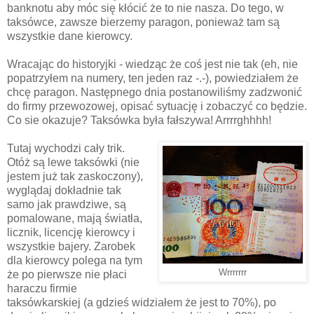
banknotu aby móc się kłócić że to nie nasza. Do tego, w
taksówce, zawsze bierzemy paragon, ponieważ tam są
wszystkie dane kierowcy.
Wracając do historyjki - wiedząc że coś jest nie tak (eh, nie
popatrzyłem na numery, ten jeden raz -.-), powiedziałem że
chcę paragon. Następnego dnia postanowiliśmy zadzwonić
do firmy przewozowej, opisać sytuację i zobaczyć co będzie.
Co sie okazuje? Taksówka była fałszywa! Arrrrghhhh!
Tutaj wychodzi cały trik.
Otóż są lewe taksówki (nie
jestem już tak zaskoczony),
wyglądaj dokładnie tak
samo jak prawdziwe, są
pomalowane, mają światła,
licznik, licencję kierowcy i
wszystkie bajery. Zarobek
dla kierowcy polega na tym
Wrrrrrrr
że po pierwsze nie płaci
haraczu firmie
taksówkarskiej (a gdzieś widziałem że jest to 70%), po