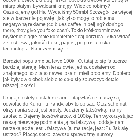
miarę stałymi bywalcami knajpy. Więc co robimy?
Oszukujemy go! Ha! Wydaliśmy 50rmb! Szczegół, że więcej
się w barze nie pojawię i jak tylko mogę to robię mu
negatywną reklamę (cd blues caffee in beijing? don't go
there, they give you fake cash). Takie krótkoterminowe
myślenie ciągle mnie kompletnie tutaj odrzuca. 50ka widać,
że jest lewa, jakość druku, papier, po prostu niska
technologia. Nauczyłem się :P
Bardziej popularne są lewe 100ki. O, tutaj to się fałszerze
bardziej starają. Mam teraz dwie, jedną dostałem od
znajomego, to z tą to nawet lokalni mieli problemy. Dopiero
jak były dwie obok siebie to dało się zauważyć detale
niższej jakości.
Drugą niestety dostałem sam. Tutaj właśnie muszę się
odwołać do Kung Fu Pandy, aby to opisać. Otóż schemat
otrzymania setki jest prosty. Jedziemy taksówką, mamy
zapłacić. Dajemy taksówkarzowki 100kę. Ten wykorzystując
naszą nieuwagę podmienia ją na fałszywą i oddaje nam
narzekając że jest... fałszywa (tu ma rację, jest :P). Jak się
ustrzec? Płacąc setką, zawsze sprawdźmy numery